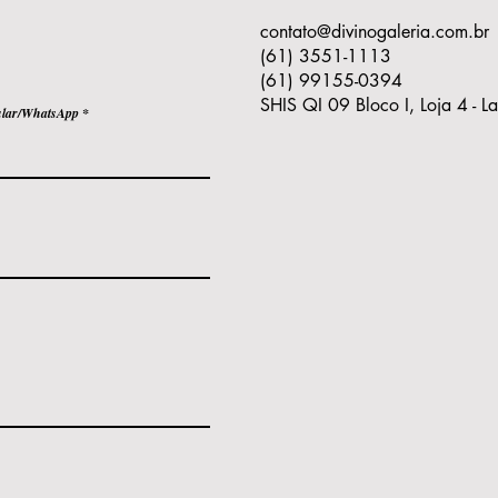
contato@divinogaleria.com.br
(61) 3551-1113
(61) 99155-0394
SHIS QI 09 Bloco I, Loja 4 - L
ular/WhatsApp