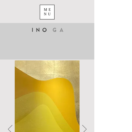
ME
NU